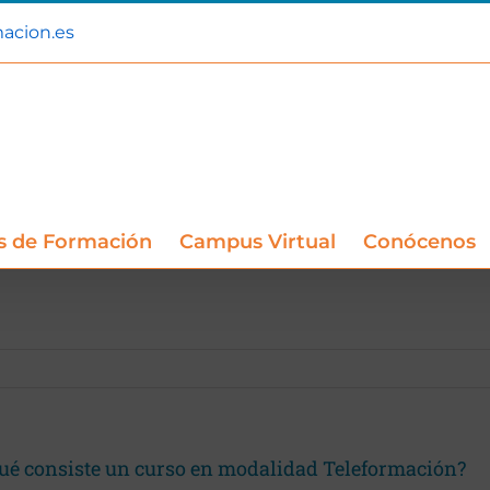
acion.es
s de Formación
Campus Virtual
Conócenos
ué consiste un curso en modalidad Teleformación?