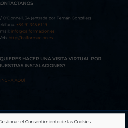
CONTÁCTANOS
/ O'Donnell, 34 (entrada por Fernán González)
eléfono:
+34 91 345 61 19
mail:
info@baiformacion.es
Web:
http://baiformacion.es
¿QUIERES HACER UNA VISITA VIRTUAL POR
NUESTRAS INSTALACIONES?
INCHA AQUÍ
Gestionar el Consentimiento de las Cookies