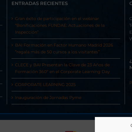
ENTRADAS RECIENTES
Gran éxito de participación en el webinar
C
“Bonificaciones FUNDAE: Actuaciones de la
T
Inspección”
E
BAI Formación en Factor Humano Madrid 2026
“regala más de 50 cursos a los visitantes”
CLECE y BAI Presentan la Clave de 23 Años de
Formación 360º en el Corporate Learning Day
P
CORPORATE LEARNING 2025
Inauguración de Jornadas Pyme