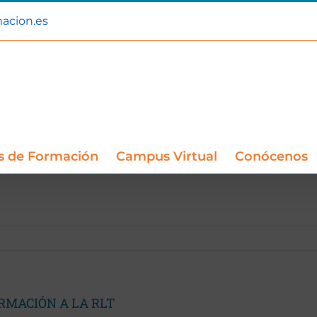
acion.es
s de Formación
Campus Virtual
Conócenos
RMACIÓN A LA RLT