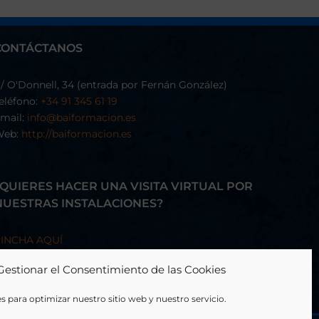
CONTÁCTANOS
/ O'Donnell, 34 (entrada por Fernán González)
eléfono:
+34 91 345 61 19
mail:
info@baiformacion.es
Web:
http://baiformacion.es
¿QUIERES HACER UNA VISITA VIRTUAL POR
NUESTRAS INSTALACIONES?
INCHA AQUÍ
Gestionar el Consentimiento de las Cookies
s para optimizar nuestro sitio web y nuestro servicio.