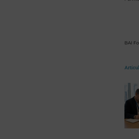
BAI Fo
Artícu