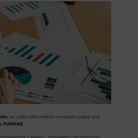
ión
, un video informativo completo sobre qué
te
FUNDAE
.
rocedimientos y plazos… todo esto y mucho más.