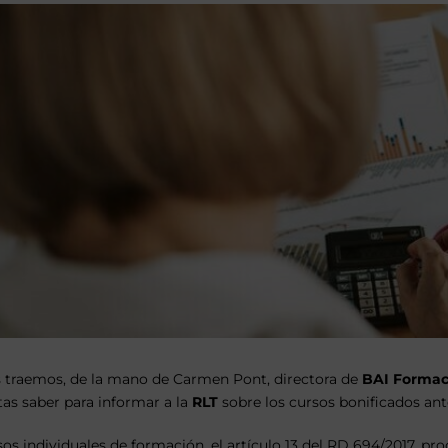
 traemos, de la mano de Carmen Pont, directora de
BAI Formac
tas saber para informar a la
RLT
sobre los cursos bonificados an
os individuales de formación, el artículo 13 del RD 694/2017, p