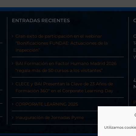
ENTRADAS RECIENTES
Gran éxito de participación en el webinar
C
“Bonificaciones FUNDAE: Actuaciones de la
T
Inspección”
E
BAI Formación en Factor Humano Madrid 2026
“regala más de 50 cursos a los visitantes”
CLECE y BAI Presentan la Clave de 23 Años de
Formación 360º en el Corporate Learning Day
P
CORPORATE LEARNING 2025
Inauguración de Jornadas Pyme
Utilizamos cookie