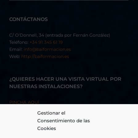
CONTÁCTANOS
C/ O'Donnell, 34 (entrada por Fernán González)
Teléfono:
+34 91 345 61 19
Email:
info@baiformacion.es
Web:
http://baiformacion.es
¿QUIERES HACER UNA VISITA VIRTUAL POR
NUESTRAS INSTALACIONES?
PINCHA AQUÍ
Gestionar el
Consentimiento de las
Cookies