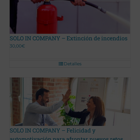
Promoción Terminada
SOLO IN COMPANY – Extinción de incendios
30,00
€
Detalles
Promoción Terminada
SOLO IN COMPANY – Felicidad y
automotivación para afrontar nuevos retos