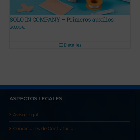
SOLO IN COMPANY – Primeros auxilios
30,00
€
Detalles
ASPECTOS LEGALES
Aviso Legal
Condiciones de Contratación