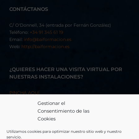
CONTÁCTANOS
C/ O'Donnell, 34 (entrada por Fernán González)
Teléfono:
+34 91 345 61 19
Email:
info@baiformacion.es
Web:
http://baiformacion.es
¿QUIERES HACER UNA VISITA VIRTUAL POR
NUESTRAS INSTALACIONES?
PINCHA AQUÍ
Gestionar el
Consentimiento de las
Cookies
Utilizamos cookies para optimizar nuestro sitio web y nuestro
servicio.