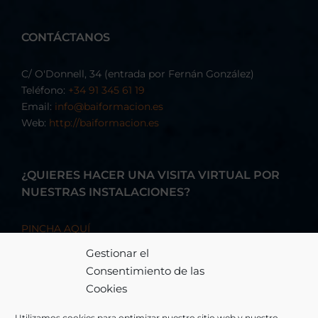
CONTÁCTANOS
C/ O'Donnell, 34 (entrada por Fernán González)
Teléfono:
+34 91 345 61 19
Email:
info@baiformacion.es
Web:
http://baiformacion.es
¿QUIERES HACER UNA VISITA VIRTUAL POR
NUESTRAS INSTALACIONES?
PINCHA AQUÍ
Gestionar el
Consentimiento de las
Cookies
Utilizamos cookies para optimizar nuestro sitio web y nuestro