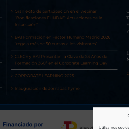
Gran éxito de participación en el webinar
C
“Bonificaciones FUNDAE: Actuaciones de la
T
Inspección”
E
BAI Formación en Factor Humano Madrid 2026
“regala más de 50 cursos a los visitantes”
CLECE y BAI Presentan la Clave de 23 Años de
Formación 360º en el Corporate Learning Day
P
CORPORATE LEARNING 2025
Inauguración de Jornadas Pyme
Utilizamos cookie