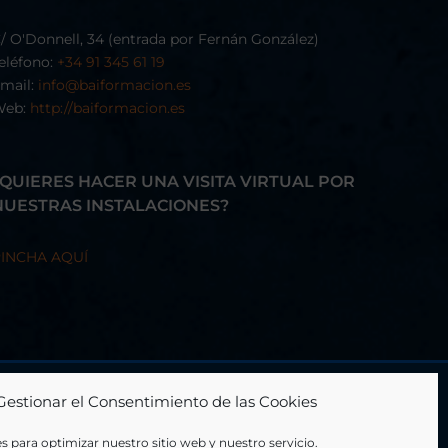
/ O'Donnell, 34 (entrada por Fernán González)
eléfono:
+34 91 345 61 19
mail:
info@baiformacion.es
Web:
http://baiformacion.es
¿QUIERES HACER UNA VISITA VIRTUAL POR
NUESTRAS INSTALACIONES?
INCHA AQUÍ
Gestionar el Consentimiento de las Cookies
s para optimizar nuestro sitio web y nuestro servicio.