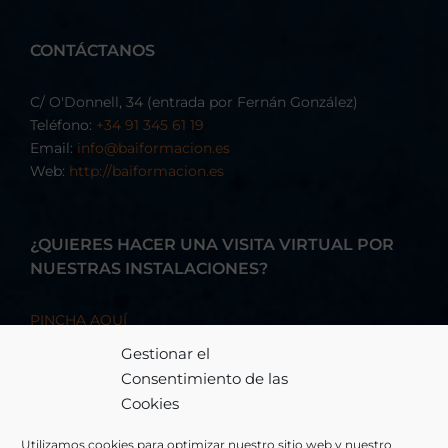
CONTÁCTANOS
C/ O'Donnell, 34 (entrada por Fernán González)
Teléfono:
+34 91 345 61 19
Email:
info@baiformacion.es
Web:
http://baiformacion.es
¿QUIERES HACER UNA VISITA VIRTUAL POR
NUESTRAS INSTALACIONES?
PINCHA AQUÍ
Gestionar el
Consentimiento de las
Cookies
Utilizamos cookies para optimizar nuestro sitio web y nuestro