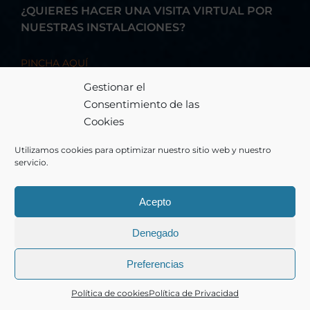
¿QUIERES HACER UNA VISITA VIRTUAL POR
NUESTRAS INSTALACIONES?
PINCHA AQUÍ
Gestionar el
Consentimiento de las
Cookies
Utilizamos cookies para optimizar nuestro sitio web y nuestro
servicio.
Acepto
© Copyright 2026 - BAI FORMACIÓN, S.A. - Todos los derechos
Denegado
reservados
Preferencias
Facebook
Instagram
Correo
LinkedIn
Política de cookies
Política de Privacidad
electrónico