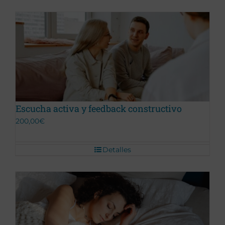
Promoción Terminada
Escucha activa y feedback constructivo
200,00
€
Detalles