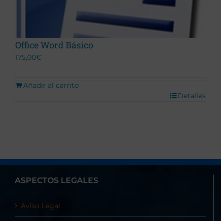
Office Word Básico
175,00
€
Añadir al carrito
Detalles
ASPECTOS LEGALES
Aviso Legal