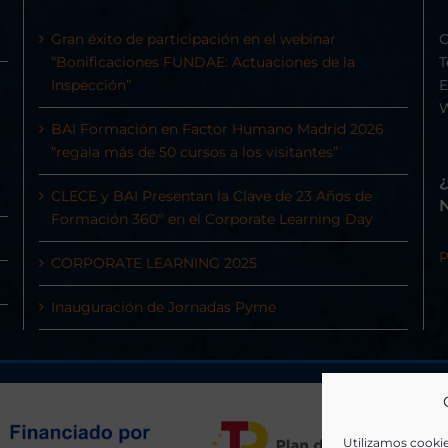
Gran éxito de participación en el webinar
C
“Bonificaciones FUNDAE: Actuaciones de la
T
Inspección”
E
BAI Formación en Factor Humano Madrid 2026
“regala más de 50 cursos a los visitantes”
CLECE y BAI Presentan la Clave de 23 Años de
Formación 360º en el Corporate Learning Day
P
CORPORATE LEARNING 2025
Inauguración de Jornadas Pyme
Utilizamos cookie