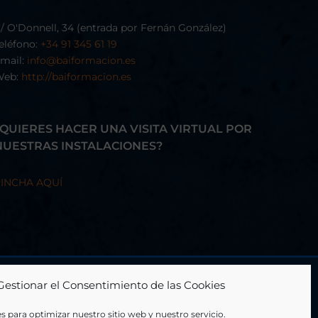
/ O'Donnell, 34 (entrada por Fernán González)
eléfono:
+34 91 345 61 19
mail:
info@baiformacion.es
Web:
http://baiformacion.es
¿QUIERES HACER UNA VISITA VIRTUAL POR
NUESTRAS INSTALACIONES?
INCHA AQUÍ
Gestionar el Consentimiento de las Cookies
s para optimizar nuestro sitio web y nuestro servicio.