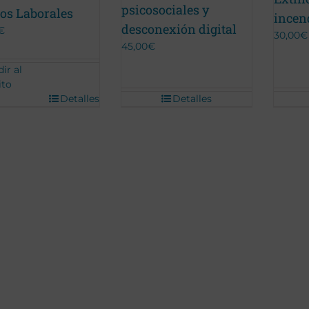
psicosociales y
os Laborales
incen
desconexión digital
€
30,00
€
45,00
€
ir al
ito
Detalles
Detalles