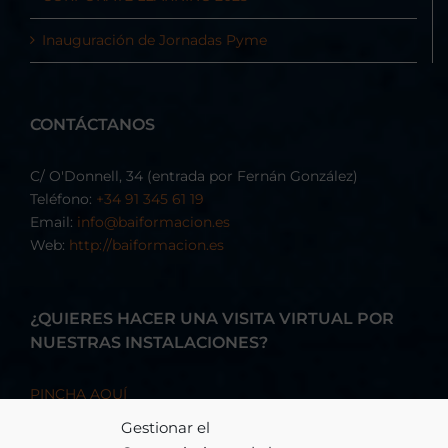
Inauguración de Jornadas Pyme
CONTÁCTANOS
C/ O'Donnell, 34 (entrada por Fernán González)
Teléfono:
+34 91 345 61 19
Email:
info@baiformacion.es
Web:
http://baiformacion.es
¿QUIERES HACER UNA VISITA VIRTUAL POR
NUESTRAS INSTALACIONES?
PINCHA AQUÍ
Gestionar el