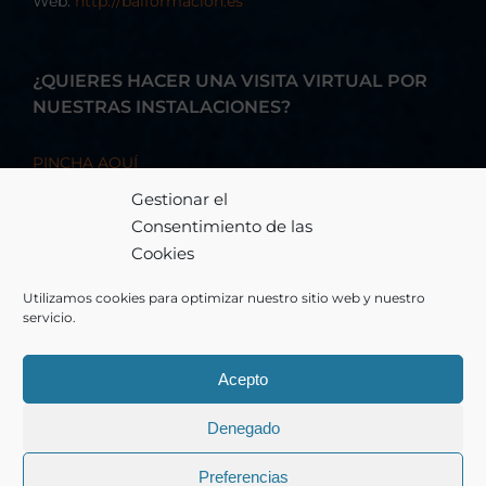
Web:
http://baiformacion.es
¿QUIERES HACER UNA VISITA VIRTUAL POR
NUESTRAS INSTALACIONES?
PINCHA AQUÍ
Gestionar el
Consentimiento de las
Cookies
Utilizamos cookies para optimizar nuestro sitio web y nuestro
servicio.
Acepto
© Copyright 2026 - BAI FORMACIÓN, S.A. - Todos los derechos
Denegado
reservados
Preferencias