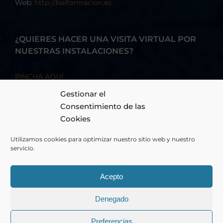
Web:
http://baiformacion.es
¿QUIERES HACER UNA VISITA VIRTUAL POR
NUESTRAS INSTALACIONES?
PINCHA AQUÍ
Gestionar el
Consentimiento de las
Cookies
Utilizamos cookies para optimizar nuestro sitio web y nuestro
servicio.
Acepto
© Copyright 2026 - BAI FORMACIÓN, S.A. - Todos los derechos
Denegado
reservados
Preferencias