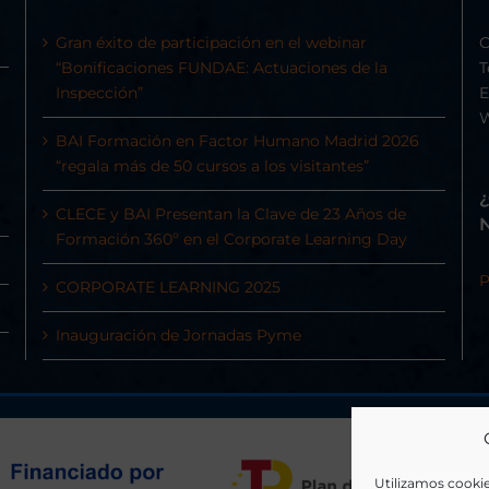
Gran éxito de participación en el webinar
C
“Bonificaciones FUNDAE: Actuaciones de la
T
Inspección”
E
BAI Formación en Factor Humano Madrid 2026
“regala más de 50 cursos a los visitantes”
CLECE y BAI Presentan la Clave de 23 Años de
Formación 360º en el Corporate Learning Day
P
CORPORATE LEARNING 2025
Inauguración de Jornadas Pyme
Utilizamos cookie