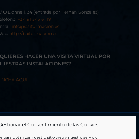
/ O'Donnell, 34 (entrada por Fernán González)
eléfono:
+34 91 345 61 19
mail:
info@baiformacion.es
Web:
http://baiformacion.es
¿QUIERES HACER UNA VISITA VIRTUAL POR
NUESTRAS INSTALACIONES?
INCHA AQUÍ
Gestionar el Consentimiento de las Cookies
s para optimizar nuestro sitio web y nuestro servicio.