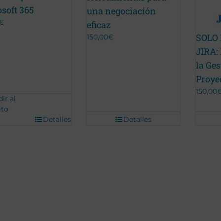
soft 365
una negociación
€
eficaz
SOLO
150,00
€
JIRA:
la Ges
Proye
150,00
ir al
ito
Detalles
Detalles