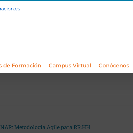
acion.es
s de Formación
Campus Virtual
Conócenos
NAR: Metodologia Agile para RR.HH