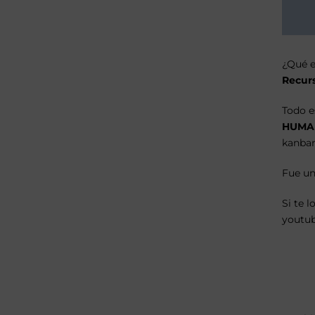
¿Qué e
Recur
Todo e
HUMA
kanban
Fue un
Si te 
youtub