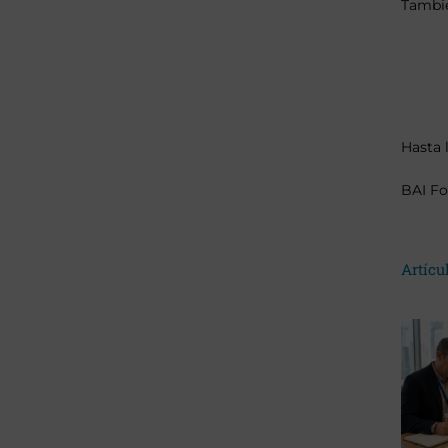
Tambié
Hasta 
BAI Fo
Artícu