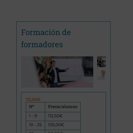
Formación de
formadores

112,50
€
Nº
Precio/alumno
1 - 9
112,50
€
10 - 25
105,00
€