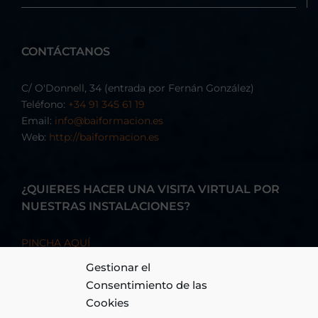
CONTÁCTANOS
C/ O'Donnell, 34 (entrada por Fernán González)
Teléfono:
+34 91 345 61 19
Email:
info@baiformacion.es
Web:
http://baiformacion.es
¿QUIERES HACER UNA VISITA VIRTUAL POR
NUESTRAS INSTALACIONES?
PINCHA AQUÍ
Gestionar el
Consentimiento de las
Cookies