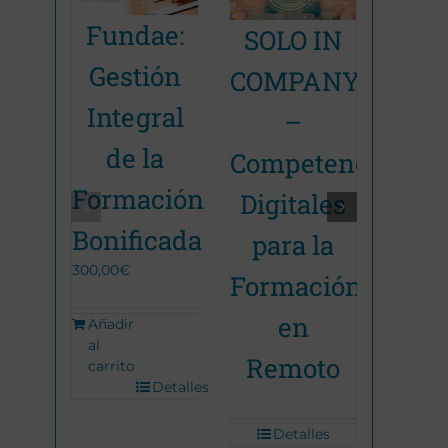
Fundae:
SOL
SOLO IN
Promoción Terminada
Promoc
Gestión
COM
COMPANY
Integral
– Fu
–
de la
Requ
Competencias
Formación
Tele
Digitales
Bonificada
Au
para la
300,00
€
Virt
Formación
en
Añadir
al
Bimo
Remoto
carrito
Detalles
150,00
€
Detalles
De