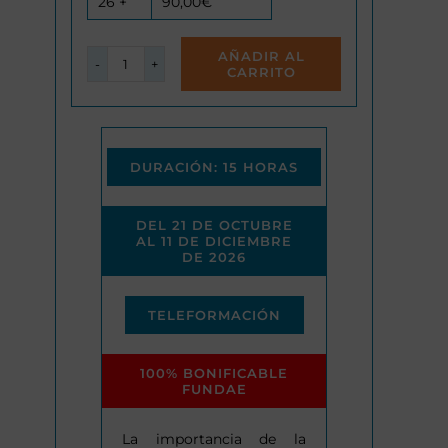
26 +
90,00
€
AÑADIR AL
CARRITO
Formación
de
formadores
cantidad
DURACIÓN: 15 HORAS
DEL 21 DE OCTUBRE
AL 11 DE DICIEMBRE
DE 2026
TELEFORMACIÓN
100% BONIFICABLE
FUNDAE
La importancia de la