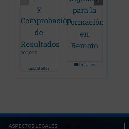
y
Boni
para la
300,00
€
Comprobación
Formación
de
en
Añadi
al
Resultados
Remoto
carrit
300,00
€
Detalles
Detalles
ASPECTOS LEGALES