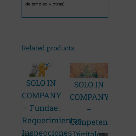
de empleo y otras).
Related products
SOLO IN
Fun
SOLO IN
Promoción Terminada
Promoción Terminada
COMPANY
Ges
COMPANY
– Fundae:
Int
–
Requerimientos,
de
Competencias
Inspecciones
Form
Digitales