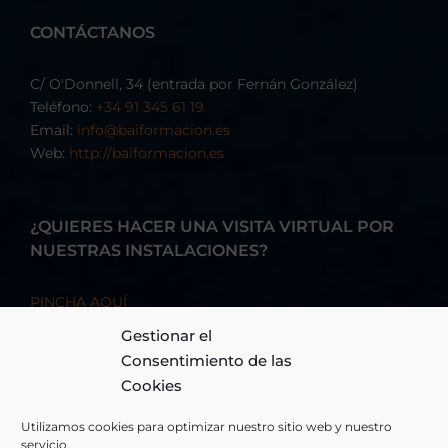
CONTÁCTANOS
C/ O'Donnell, 34 (entrada por Fernán González)
Teléfono:
+34 91 345 61 19
Email:
info@baiformacion.es
Web:
http://baiformacion.es
¿QUIERES HACER UNA VISITA VIRTUAL POR
NUESTRAS INSTALACIONES?
PINCHA AQUÍ
Gestionar el
Consentimiento de las
Cookies
Utilizamos cookies para optimizar nuestro sitio web y nuestro
servicio.