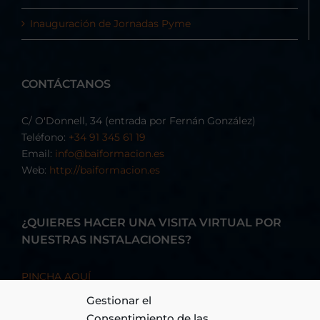
Inauguración de Jornadas Pyme
CONTÁCTANOS
C/ O'Donnell, 34 (entrada por Fernán González)
Teléfono:
+34 91 345 61 19
Email:
info@baiformacion.es
Web:
http://baiformacion.es
¿QUIERES HACER UNA VISITA VIRTUAL POR
NUESTRAS INSTALACIONES?
PINCHA AQUÍ
Gestionar el
Consentimiento de las