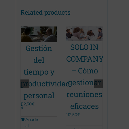
Related products
Apr
SOLO IN
IN
Gestión
inada
Promoción Terminada
a re
COMPANY
ANY
del
em
– Cómo
tiempo y
perf
gestionar
zgo,
productividad
reuniones
as
personal
pers
eficaces
ientas
112,50
€
75,00
€
112,50
€
el
Añadir
al