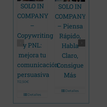
SOLO IN
SOLO IN
Habi
Promoción Terminada
Promoción Terminada
Promoc
COMPANY
COMPANY
Come
–
– Piensa
Ve
Copywriting
Rápido,
Efi
y PNL:
Habla
Efic
mejora tu
Claro,
150,00
€
comunicación
Consigue
De
persuasiva
Más
112,50
€
Detalles
Detalles