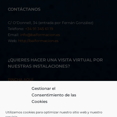
CONTÁCTANOS
C/ O'Donnell, 34 (entrada por Fernán González)
Teléfono:
+34 91 345 61 19
Email:
info@baiformacion.es
Web:
http://baiformacion.es
¿QUIERES HACER UNA VISITA VIRTUAL POR
NUESTRAS INSTALACIONES?
PINCHA AQUÍ
Gestionar el
Consentimiento de las
Cookies
Utilizamos cookies para optimizar nuestro sitio web y nuestro
servicio.