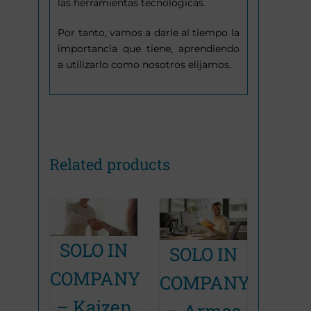
las herramientas tecnológicas.
Por tanto, vamos a darle al tiempo la
importancia que tiene, aprendiendo
a utilizarlo como nosotros elijamos.
Related products
SOL
SOLO IN
SOLO IN
Promoción Terminada
Promoción Terminada
Promoc
COM
ión
COMPANY
COMPANY
– El
– Kaizen
– Armas