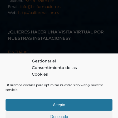
Teléfono:
+34 91 345 61 19
Email:
info@baiformacion.es
Web:
http://baiformacion.es
¿QUIERES HACER UNA VISITA VIRTUAL POR
NUESTRAS INSTALACIONES?
PINCHA AQUÍ
Gestionar el
Consentimiento de las
Cookies
Utilizamos cookies para optimizar nuestro sitio web y nuestro
servicio.
Acepto
© Copyright 2026 - BAI FORMACIÓN, S.A. - Todos los derechos
Denegado