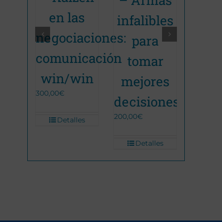
Co
mas
en las
infalibles
Apr
 de
negociaciones:
para
a s
ones
comunicación
tomar
Lí
win/win
mejores
Ef
300,00
€
decisiones
200,00
€
Detalles
De
Detalles
Detalles